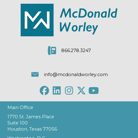
866.278.3247
info@mcdonaldworley.com
Main Office
1770 St. James Place
Suite 100
Houston, Texas 77056