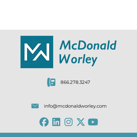
866.278.3247
info@mcdonaldworley.com