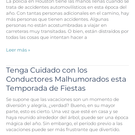
La policía en Houston tiene las manos llenas cuando se
Automóvil
trata de accidentes automovilísticos en esta época del
en
año. Con tantas personas adicionales en el camino, hay
Houston
más personas que tienen accidentes. Algunas
estas
personas no están acostumbradas a viajar en
Vacaciones?
carreteras muy transitadas. O bien, están distraídos por
todas las cosas que intentan hacer a
La
Leer más »
Policía
en
Houston
Tenga Cuidado con los
ven
Conductores Malhumorados esta
más
Accidentes
Temporada de Fiestas
Automovilísticos
en
Se supone que las vacaciones son un momento de
esta
diversión y alegría, ¿verdad? Bueno, en su mayor
época
parte, esto es cierto. Una vez que esté en casa y se
del
haya reunido alrededor del árbol, puede ser una época
Año
mágica del año. Sin embargo, el período previo a las
vacaciones puede ser más frustrante que divertido.