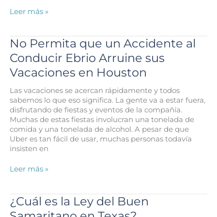
Tenga
Leer más »
Cuidado
con
los
No Permita que un Accidente al
Conductores
Conducir Ebrio Arruine sus
Malhumorados
esta
Vacaciones en Houston
Temporada
de
Las vacaciones se acercan rápidamente y todos
Fiestas
sabemos lo que eso significa. La gente va a estar fuera,
disfrutando de fiestas y eventos de la compañía.
Muchas de estas fiestas involucran una tonelada de
comida y una tonelada de alcohol. A pesar de que
Uber es tan fácil de usar, muchas personas todavía
insisten en
No
Leer más »
Permita
que
un
¿Cuál es la Ley del Buen
Accidente
Samaritano en Texas?