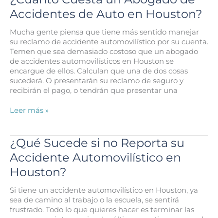
Ingresos
Accidentes de Auto en Houston?
del
Acuerdo
Mucha gente piensa que tiene más sentido manejar
de
su reclamo de accidente automovilístico por su cuenta.
Accidentes
Temen que sea demasiado costoso que un abogado
Automovilísticos?
de accidentes automovilísticos en Houston se
encargue de ellos. Calculan que una de dos cosas
sucederá. O presentarán su reclamo de seguro y
recibirán el pago, o tendrán que presentar una
¿Cuánto
Leer más »
Cuesta
un
Abogado
¿Qué Sucede si no Reporta su
de
Accidente Automovilístico en
Accidentes
de
Houston?
Auto
en
Si tiene un accidente automovilístico en Houston, ya
Houston?
sea de camino al trabajo o la escuela, se sentirá
frustrado. Todo lo que quieres hacer es terminar las