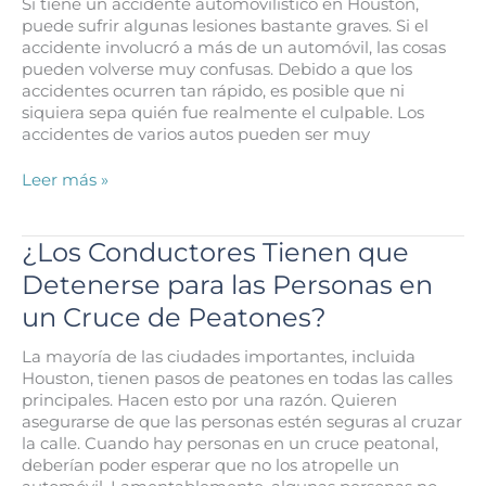
Si tiene un accidente automovilístico en Houston,
en
puede sufrir algunas lesiones bastante graves. Si el
una
accidente involucró a más de un automóvil, las cosas
Colisión
pueden volverse muy confusas. Debido a que los
Trasera
accidentes ocurren tan rápido, es posible que ni
en
siquiera sepa quién fue realmente el culpable. Los
Houston?
accidentes de varios autos pueden ser muy
¿A
Leer más »
quién
Persigues
en
¿Los Conductores Tienen que
un
Detenerse para las Personas en
Accidente
de
un Cruce de Peatones?
Varios
Autos?
La mayoría de las ciudades importantes, incluida
Houston, tienen pasos de peatones en todas las calles
principales. Hacen esto por una razón. Quieren
asegurarse de que las personas estén seguras al cruzar
la calle. Cuando hay personas en un cruce peatonal,
deberían poder esperar que no los atropelle un