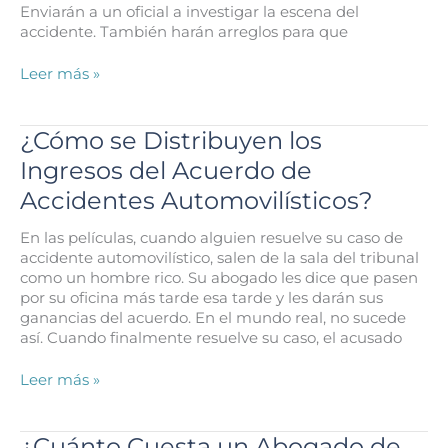
Enviarán a un oficial a investigar la escena del
accidente. También harán arreglos para que
¿Por
Leer más »
qué
Necesita
Tratamiento
¿Cómo se Distribuyen los
Médico
Ingresos del Acuerdo de
Después
de
Accidentes Automovilísticos?
su
Accidente
En las películas, cuando alguien resuelve su caso de
Automovilístico
accidente automovilístico, salen de la sala del tribunal
en
como un hombre rico. Su abogado les dice que pasen
Houston?
por su oficina más tarde esa tarde y les darán sus
ganancias del acuerdo. En el mundo real, no sucede
así. Cuando finalmente resuelve su caso, el acusado
¿Cómo
Leer más »
se
Distribuyen
los
¿Cuánto Cuesta un Abogado de