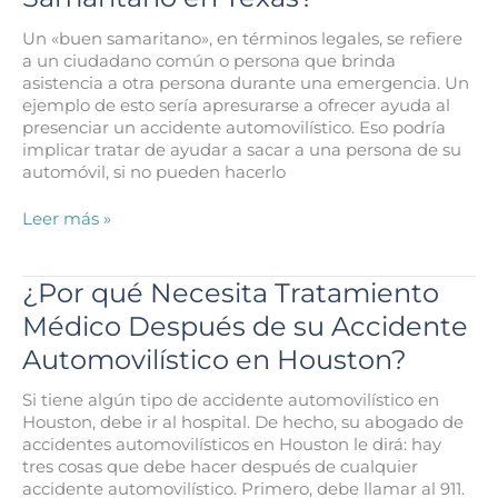
al
Conducir
Un «buen samaritano», en términos legales, se refiere
Ebrio
a un ciudadano común o persona que brinda
Arruine
asistencia a otra persona durante una emergencia. Un
sus
ejemplo de esto sería apresurarse a ofrecer ayuda al
Vacaciones
presenciar un accidente automovilístico. Eso podría
en
implicar tratar de ayudar a sacar a una persona de su
Houston
automóvil, si no pueden hacerlo
¿Cuál
Leer más »
es
la
Ley
¿Por qué Necesita Tratamiento
del
Médico Después de su Accidente
Buen
Samaritano
Automovilístico en Houston?
en
Texas?
Si tiene algún tipo de accidente automovilístico en
Houston, debe ir al hospital. De hecho, su abogado de
accidentes automovilísticos en Houston le dirá: hay
tres cosas que debe hacer después de cualquier
accidente automovilístico. Primero, debe llamar al 911.