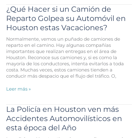
su
Compensación
¿Qué Hacer si un Camión de
por
Reparto Golpea su Automóvil en
Daños
si
Houston estas Vacaciones?
el
Demandado
Normalmente, vemos un puñado de camiones de
se
reparto en el camino. Hay algunas compañías
Declara
importantes que realizan entregas en el área de
en
Houston. Reconoce sus camiones y, si es como la
Quiebra?
mayoría de los conductores, intenta evitarlos a toda
costa. Muchas veces, estos camiones tienden a
conducir más despacio que el flujo del tráfico. O,
¿Qué
Leer más »
Hacer
si
un
La Policía en Houston ven más
Camión
Accidentes Automovilísticos en
de
Reparto
esta época del Año
Golpea
su