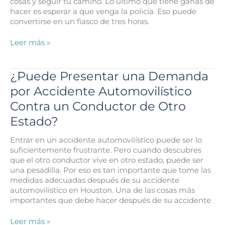
cosas y seguir tu camino. Lo último que tiene ganas de
hacer es esperar a que venga la policía. Eso puede
convertirse en un fiasco de tres horas.
¿Qué
Leer más »
Sucede
si
no
¿Puede Presentar una Demanda
Reporta
por Accidente Automovilístico
su
Accidente
Contra un Conductor de Otro
Automovilístico
Estado?
en
Houston?
Entrar en un accidente automovilístico puede ser lo
suficientemente frustrante. Pero cuando descubres
que el otro conductor vive en otro estado, puede ser
una pesadilla. Por eso es tan importante que tome las
medidas adecuadas después de su accidente
automovilístico en Houston. Una de las cosas más
importantes que debe hacer después de su accidente
¿Puede
Leer más »