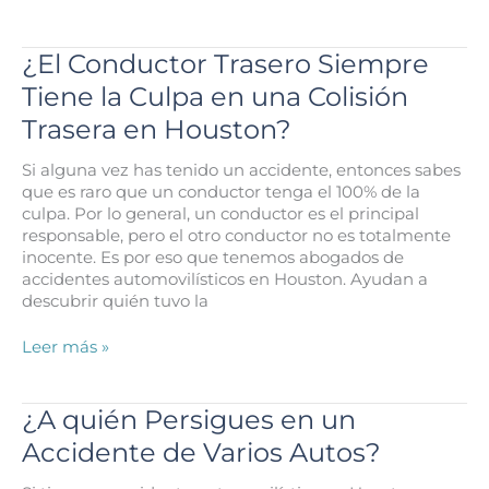
Presentar
una
Demanda
¿El Conductor Trasero Siempre
por
Tiene la Culpa en una Colisión
Accidente
Automovilístico
Trasera en Houston?
Contra
un
Si alguna vez has tenido un accidente, entonces sabes
Conductor
que es raro que un conductor tenga el 100% de la
de
culpa. Por lo general, un conductor es el principal
Otro
responsable, pero el otro conductor no es totalmente
Estado?
inocente. Es por eso que tenemos abogados de
accidentes automovilísticos en Houston. Ayudan a
descubrir quién tuvo la
¿El
Leer más »
Conductor
Trasero
Siempre
¿A quién Persigues en un
Tiene
Accidente de Varios Autos?
la
Culpa