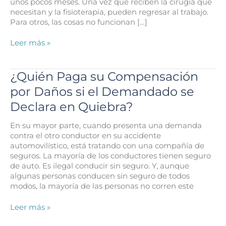
unos pocos meses. Una vez que reciben la cirugía que
necesitan y la fisioterapia, pueden regresar al trabajo.
Para otros, las cosas no funcionan […]
¿Qué
Leer más »
Tan
Difícil
es
¿Quién Paga su Compensación
Demostrar
por Daños si el Demandado se
una
Discapacidad
Declara en Quiebra?
Permanente
Después
En su mayor parte, cuando presenta una demanda
de
contra el otro conductor en su accidente
su
automovilístico, está tratando con una compañía de
Accidente
seguros. La mayoría de los conductores tienen seguro
Automovilístico
de auto. Es ilegal conducir sin seguro. Y, aunque
en
algunas personas conducen sin seguro de todos
Houston?
modos, la mayoría de las personas no corren este
¿Quién
Leer más »
Paga