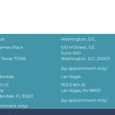
ice
Washington, D.C.
 James Place
100 M Street, S.E.
0
Suite 600
 Texas 77056
Washington, D.C. 20003
(by appointment only)
derdale
Las Vegas
th Ct
703 S 8th St
2a
Las Vegas, NV 89101
derdale, FL 33301
(by appointment only)
intment only)