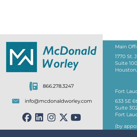
Main Off
1770 St.
Suite 10
Houston,
866.278.3247
Fort Lau
633 SE 6
info@mcdonaldworley.com
Suite 30
Fort Lau
(by appo