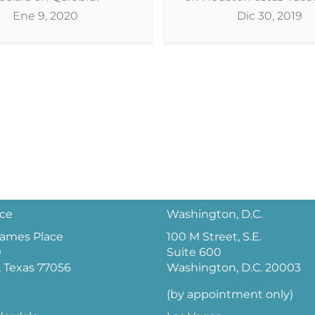
Ene 9, 2020
Dic 30, 2019
ice
Washington, D.C.
 James Place
100 M Street, S.E.
0
Suite 600
 Texas 77056
Washington, D.C. 20003
(by appointment only)