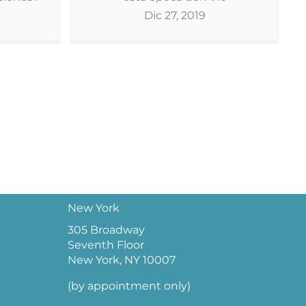
Dic 27, 2019
New York
305 Broadway
Seventh Floor
New York, NY 10007
(by appointment only)