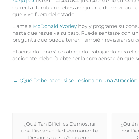
haga por
usted.. Desea asegurarse de que su recla
correcta. También debes asegurarte de servir ade
que vive fuera del estado.
Llame a
McDonald Worley
hoy y programe su consul
hasta que resuelva su caso. Puede sentarse con u
pregunta que pueda tener. También revisarán su cas
El acusado tendrá un abogado trabajando para ellos
accidente, debería obtener la compensación que s
← ¿Qué Debe hacer si se Lesiona en una Atracción
¿Qué Tan Difícil es Demostrar
¿Quién
una Discapacidad Permanente
por Da
Después de su Accidente
D