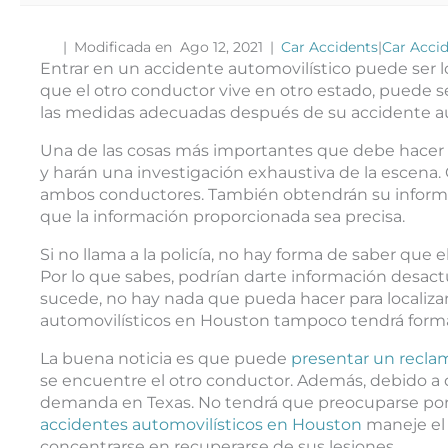
|
Modificada en Ago 12, 2021
|
Car Accidents
|
Car Acci
Entrar en un accidente automovilístico puede ser 
que el otro conductor vive en otro estado, puede s
las medidas adecuadas después de su accidente au
Una de las cosas más importantes que debe hacer de
y harán una investigación exhaustiva de la escena. 
ambos conductores. También obtendrán su informa
que la información proporcionada sea precisa.
Si no llama a la policía, no hay forma de saber que 
Por lo que sabes, podrían darte información desactu
sucede, no hay nada que pueda hacer para localizar
automovilísticos en Houston tampoco tendrá forma
La buena noticia es que puede
presentar un recla
se encuentre el otro conductor. Además, debido a
demanda en Texas. No tendrá que preocuparse por li
accidentes automovilísticos en Houston
maneje el 
concentrarse en recuperarse de sus lesiones.