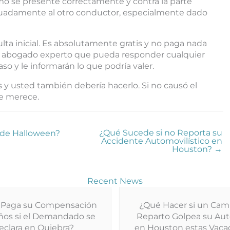
mo se presente correctamente y contra la parte
cuadamente al otro conductor, especialmente dado
ta inicial. Es absolutamente gratis y no paga nada
n abogado experto que pueda responder cualquier
o y le informarán lo que podría valer.
 y usted también debería hacerlo. Si no causó el
e merece.
¿Qué Sucede si no Reporta su
 de Halloween?
Accidente Automovilístico en
Houston? →
Recent News
 Paga su Compensación
¿Qué Hacer si un Cam
ños si el Demandado se
Reparto Golpea su Au
eclara en Quiebra?
en Houston estas Vaca