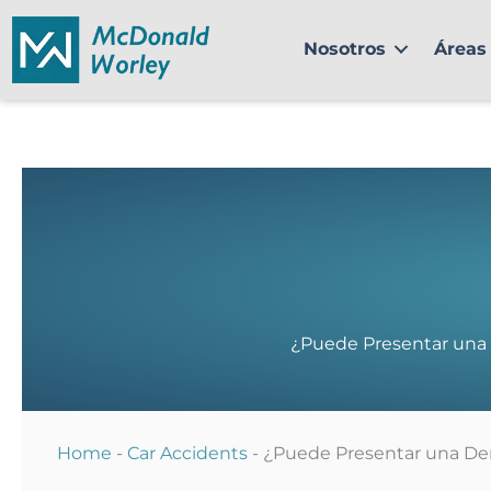
Ir
al
Nosotros
Áreas 
contenido
¿Puede Presentar una 
Home
-
Car Accidents
-
¿Puede Presentar una De