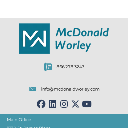
866.278.3247
info@mcdonaldworley.com
Main Office