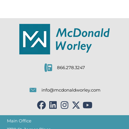
866.278.3247
info@mcdonaldworley.com
Main Office