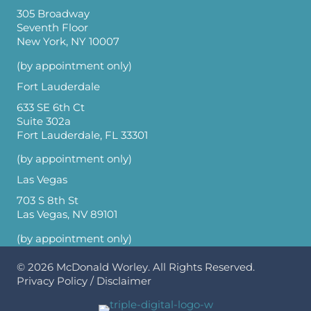
305 Broadway
Seventh Floor
New York, NY 10007
(by appointment only)
Fort Lauderdale
633 SE 6th Ct
Suite 302a
Fort Lauderdale, FL 33301
(by appointment only)
Las Vegas
703 S 8th St
Las Vegas, NV 89101
(by appointment only)
© 2026
McDonald Worley
. All Rights Reserved.
Privacy Policy
/
Disclaimer