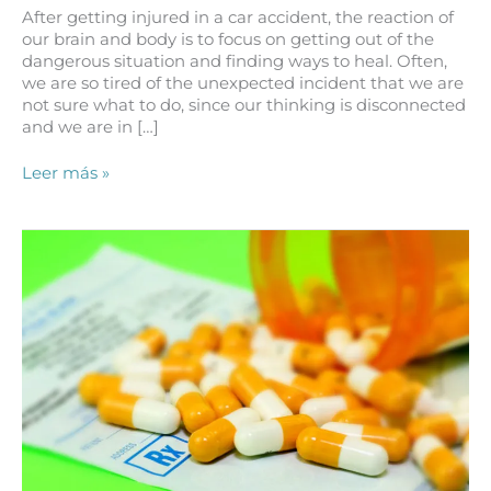
After getting injured in a car accident, the reaction of
our brain and body is to focus on getting out of the
dangerous situation and finding ways to heal. Often,
we are so tired of the unexpected incident that we are
not sure what to do, since our thinking is disconnected
and we are in […]
¿Qué
Leer más »
Puedo
Hacer
si
me
Lesiono
en
un
Accidente
Automovilístico?