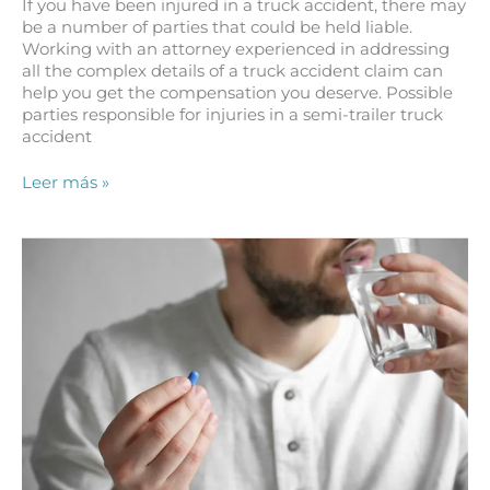
If you have been injured in a truck accident, there may
be a number of parties that could be held liable.
Working with an attorney experienced in addressing
all the complex details of a truck accident claim can
help you get the compensation you deserve. Possible
parties responsible for injuries in a semi-trailer truck
accident
¿A
Leer más »
Quién
Puedo
Demandar
si
me
Lesiono
en
un
Accidente
de
Camión
de
Semirremolque?