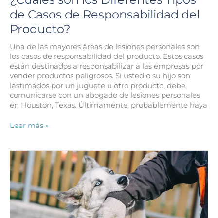
de Casos de Responsabilidad del
Producto?
Una de las mayores áreas de lesiones personales son
los casos de responsabilidad del producto. Estos casos
están destinados a responsabilizar a las empresas por
vender productos peligrosos. Si usted o su hijo son
lastimados por un juguete u otro producto, debe
comunicarse con un abogado de lesiones personales
en Houston, Texas. Últimamente, probablemente haya
¿Cuáles
Leer más »
son
los
Diferentes
Tipos
de
Casos
de
Responsabilidad
del