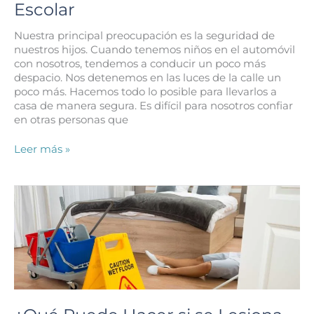
Escolar
Nuestra principal preocupación es la seguridad de
nuestros hijos. Cuando tenemos niños en el automóvil
con nosotros, tendemos a conducir un poco más
despacio. Nos detenemos en las luces de la calle un
poco más. Hacemos todo lo posible para llevarlos a
casa de manera segura. Es difícil para nosotros confiar
en otras personas que
Qué
Leer más »
Hacer
si
su
Hijo
se
Lastima
en
un
Accidente
de
Autobús