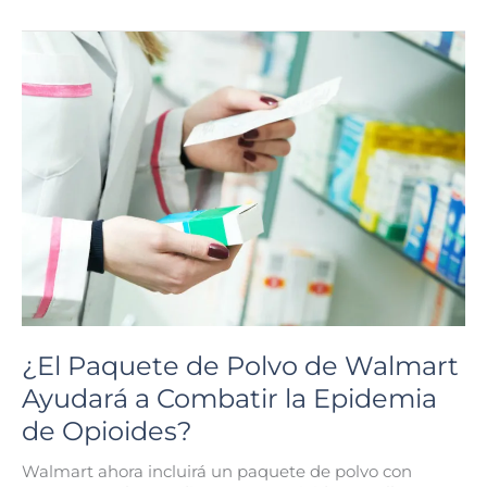
Cuando
Obtiene
una
Oferta
Baja
de
Liquidación
de
Seguro
de
Accidente
¿El Paquete de Polvo de Walmart
Ayudará a Combatir la Epidemia
de Opioides?
Walmart ahora incluirá un paquete de polvo con