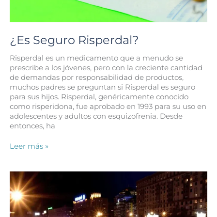
¿Es Seguro Risperdal?
Risperdal es un medicamento que a menudo se
prescribe a los jóvenes, pero con la creciente cantidad
de demandas por responsabilidad de productos,
muchos padres se preguntan si Risperdal es seguro
para sus hijos. Risperdal, genéricamente conocido
como risperidona, fue aprobado en 1993 para su uso en
adolescentes y adultos con esquizofrenia. Desde
entonces, ha
¿Es
Leer más »
Seguro
Risperdal?