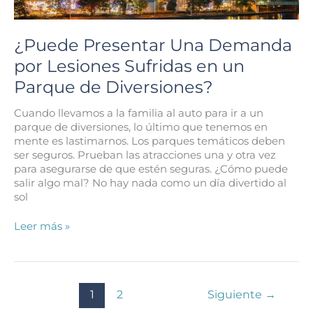
Muerde
en
Houston?
¿Puede Presentar Una Demanda
por Lesiones Sufridas en un
Parque de Diversiones?
Cuando llevamos a la familia al auto para ir a un
parque de diversiones, lo último que tenemos en
mente es lastimarnos. Los parques temáticos deben
ser seguros. Prueban las atracciones una y otra vez
para asegurarse de que estén seguras. ¿Cómo puede
salir algo mal? No hay nada como un día divertido al
sol
¿Puede
Leer más »
Presentar
Una
Demanda
por
1
2
Siguiente
→
Lesiones
Sufridas