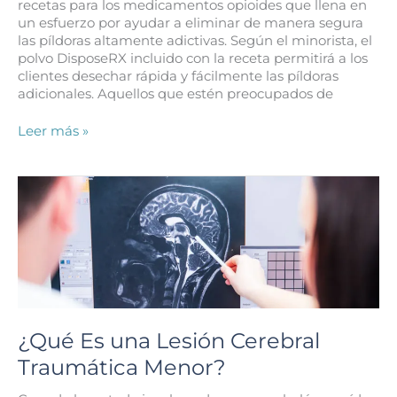
recetas para los medicamentos opioides que llena en
un esfuerzo por ayudar a eliminar de manera segura
las píldoras altamente adictivas. Según el minorista, el
polvo DisposeRX incluido con la receta permitirá a los
clientes desechar rápida y fácilmente las píldoras
adicionales. Aquellos que estén preocupados de
¿El
Leer más »
Paquete
de
Polvo
de
Walmart
Ayudará
a
Combatir
la
Epidemia
de
¿Qué Es una Lesión Cerebral
Opioides?
Traumática Menor?