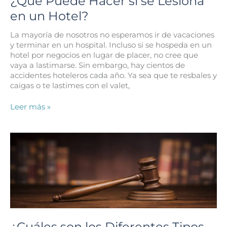
¿Qué Puede Hacer si se Lesiona
Escolar
en un Hotel?
La mayoría de nosotros no esperamos ir de vacaciones
y terminar en un hospital. Incluso si se hospeda en un
hotel por negocios en lugar de placer, no cree que
vaya a lastimarse. Sin embargo, hay cientos de
accidentes hoteleros cada año. Ya sea que te resbales y
caigas o te lastimes con el valet,
¿Qué
Leer más »
Puede
Hacer
si
se
Lesiona
en
un
Hotel?
¿Cuáles son los Diferentes Tipos