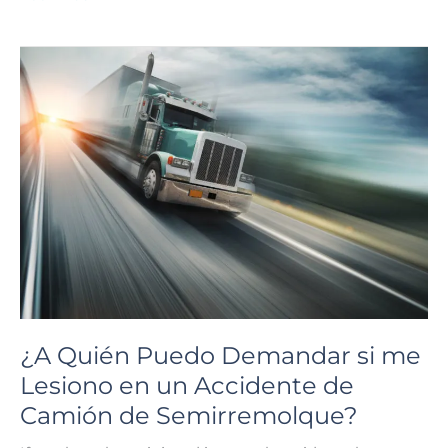
un
Abogado
si
Estoy
en
un
Accidente
Automovilístico?
¿A Quién Puedo Demandar si me
Lesiono en un Accidente de
Camión de Semirremolque?