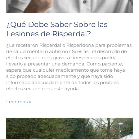
¿Qué Debe Saber Sobre las
Lesiones de Risperdal?
¿Le recetaron Risperdal o Risperidona para problemas
de salud mental o autismo? Si es así, el desarrollo de
efectos secundarios graves e inesperados podría
llevarlo a presentar una demanda. Como paciente,
espera que cualquier medicamento que tome haya
sido probado adecuadamente y que haya sido
informado adecuadamente de todos los posibles
efectos secundarios, esto ayuda
¿Qué
Leer más »
Debe
Saber
Sobre
las
Lesiones
de