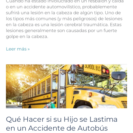
Cuando ha estado involucrado en un resbalón y caída
o en un accidente automovilístico, probablemente
sufrirá una lesión en la cabeza de algún tipo. Uno de
los tipos más comunes (y más peligrosos) de lesiones
en la cabeza es una lesión cerebral traumática. Estas
lesiones generalmente son causadas por un fuerte
golpe en la cabeza.
¿Qué
Leer más »
Es
una
Lesión
Cerebral
Traumática
Menor?
Qué Hacer si su Hijo se Lastima
en un Accidente de Autobús