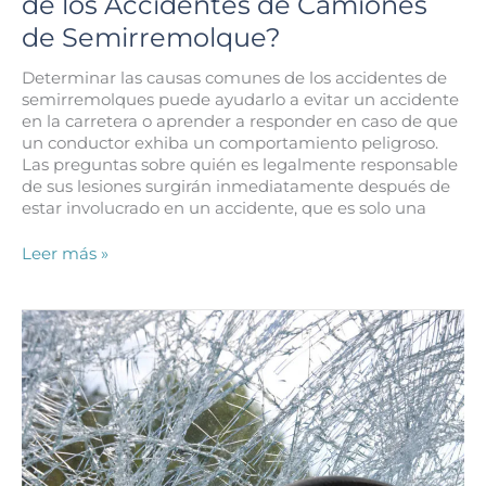
de los Accidentes de Camiones
de Semirremolque?
Determinar las causas comunes de los accidentes de
semirremolques puede ayudarlo a evitar un accidente
en la carretera o aprender a responder en caso de que
un conductor exhiba un comportamiento peligroso.
Las preguntas sobre quién es legalmente responsable
de sus lesiones surgirán inmediatamente después de
estar involucrado en un accidente, que es solo una
¿Cuáles
Leer más »
Son
las
Causas
Comunes
de
los
Accidentes
de
Camiones
de