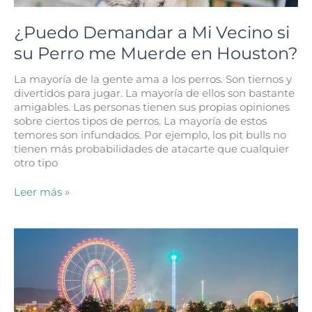
Producto?
¿Puedo Demandar a Mi Vecino si
su Perro me Muerde en Houston?
La mayoría de la gente ama a los perros. Son tiernos y
divertidos para jugar. La mayoría de ellos son bastante
amigables. Las personas tienen sus propias opiniones
sobre ciertos tipos de perros. La mayoría de estos
temores son infundados. Por ejemplo, los pit bulls no
tienen más probabilidades de atacarte que cualquier
otro tipo
¿Puedo
Leer más »
Demandar
a
Mi
Vecino
si
su
Perro
me