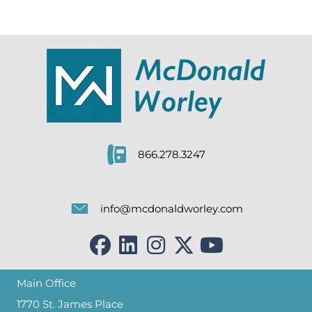
866.278.3247
info@mcdonaldworley.com
Main Office
1770 St. James Place