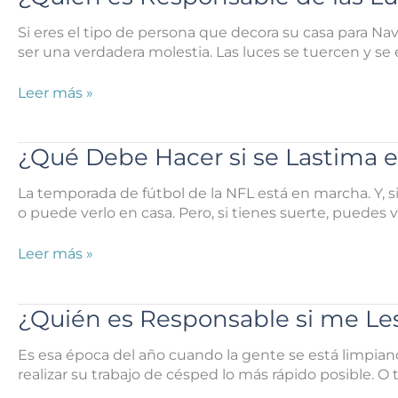
Hijo
se
Si eres el tipo de persona que decora su casa para Na
Lesiona
ser una verdadera molestia. Las luces se tuercen y se
con
un
¿Quién
Leer más »
Juguete
es
Nuevo
Responsable
Esta
de
¿Qué Debe Hacer si se Lastima 
Navidad?
las
Luces
La temporada de fútbol de la NFL está en marcha. Y, s
Navideñas
o puede verlo en casa. Pero, si tienes suerte, puedes v
Defectuosas
en
¿Qué
Leer más »
Houston?
Debe
Hacer
si
¿Quién es Responsable si me Le
se
Lastima
Es esa época del año cuando la gente se está limpian
en
realizar su trabajo de césped lo más rápido posible. O
un