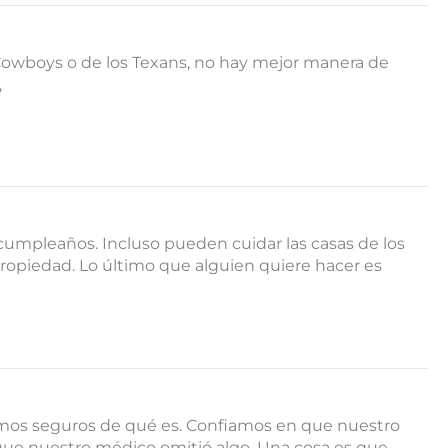
 Cowboys o de los Texans, no hay mejor manera de
,
cumpleaños. Incluso pueden cuidar las casas de los
opiedad. Lo último que alguien quiere hacer es
amos seguros de qué es. Confiamos en que nuestro
 que nuestro médico omitió algo. Una cosa es que