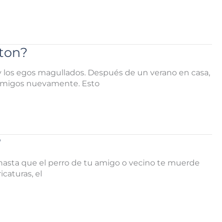
ston?
s y los egos magullados. Después de un verano en casa,
us amigos nuevamente. Esto
?
s hasta que el perro de tu amigo o vecino te muerde
caturas, el