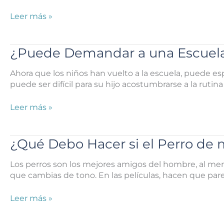
se
Lastima
¿Qué
Leer más »
en
Haces
un
si
Accidente
te
¿Puede Demandar a una Escuela 
de
Caes
Autobús
y
Ahora que los niños han vuelto a la escuela, puede es
Escolar
te
puede ser difícil para su hijo acostumbrarse a la rut
en
Lastimas
Houston?
en
¿Puede
Leer más »
la
Demandar
Casa
a
de
una
¿Qué Debo Hacer si el Perro de
tu
Escuela
Vecino?
si
Los perros son los mejores amigos del hombre, al meno
su
que cambias de tono. En las películas, hacen que parez
Hijo
Resultó
¿Qué
Leer más »
Herido
Debo
en
Hacer