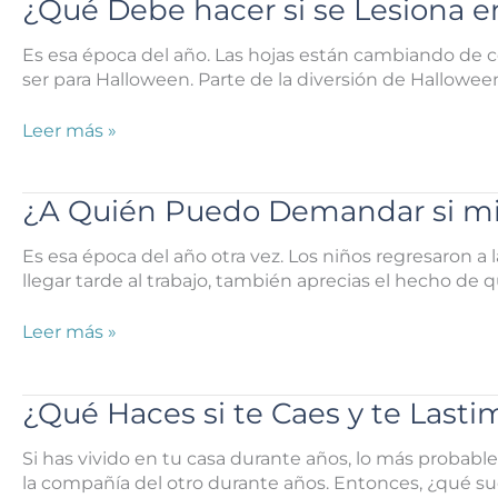
Evitar
¿Qué Debe hacer si se Lesiona 
Automóvil
un
de
Reclamo
Es esa época del año. Las hojas están cambiando de co
un
de
ser para Halloween. Parte de la diversión de Hallowee
Cliente?
Responsabilidad
del
¿Qué
Leer más »
Local
Debe
este
hacer
Halloween
si
¿A Quién Puedo Demandar si mi 
se
Lesiona
Es esa época del año otra vez. Los niños regresaron a 
en
llegar tarde al trabajo, también aprecias el hecho de qu
una
Atracción
¿A
Leer más »
de
Quién
Halloween?
Puedo
Demandar
¿Qué Haces si te Caes y te Lasti
si
mi
Si has vivido en tu casa durante años, lo más probabl
Hijo
la compañía del otro durante años. Entonces, ¿qué suc