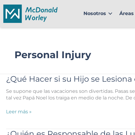
Ir
al
Nosotros
Áreas 
contenido
Personal Injury
¿Qué Hacer si su Hijo se Lesion
Se supone que las vacaciones son divertidas. Pasas sem
tal vez Papá Noel los traiga en medio de la noche. De 
¿Qué
Leer más »
Hacer
si
su
¿Quién es Responsable de las L