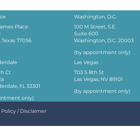
ice
Washington, D.C.
 James Place
100 M Street, S.E.
0
Suite 600
 Texas 77056
Washington, D.C. 20003
(by appointment only)
derdale
Las Vegas
th Ct
703 S 8th St
2a
Las Vegas, NV 89101
derdale, FL 33301
(by appointment only)
intment only)
 Policy
/
Disclaimer
BannerText_Seraphinite Accelerator
Turns on site high speed to be attractive for people and search engines.