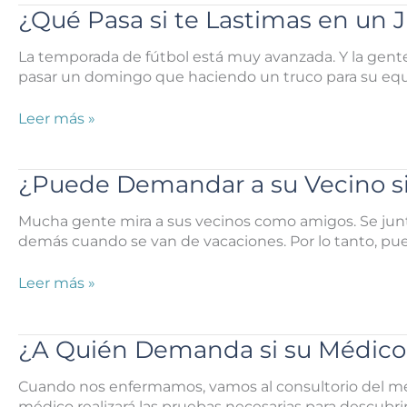
Houston?
si
¿Qué Pasa si te Lastimas en un 
el
Perro
La temporada de fútbol está muy avanzada. Y la gente
de
pasar un domingo que haciendo un truco para su equipo 
mi
Vecino
¿Qué
Leer más »
me
Pasa
Muerde
si
en
te
¿Puede Demandar a su Vecino si
Houston?
Lastimas
en
Mucha gente mira a sus vecinos como amigos. Se junta
un
demás cuando se van de vacaciones. Por lo tanto, pu
Juego
de
¿Puede
Leer más »
los
Demandar
Houston
a
Texans?
su
¿A Quién Demanda si su Médico
Vecino
si
Cuando nos enfermamos, vamos al consultorio del mé
se
médico realizará las pruebas necesarias para descubr