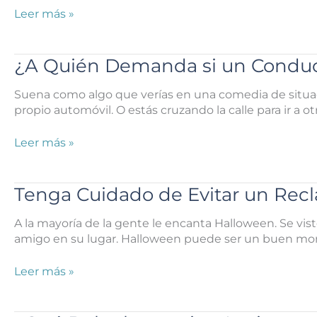
Juego
¿Quién
Leer más »
de
es
los
Responsable
Texans
si
¿A Quién Demanda si un Conducto
esta
me
temporada?
Lesiono
Suena como algo que verías en una comedia de situaci
con
propio automóvil. O estás cruzando la calle para ir a o
un
Producto
¿A
Leer más »
Defectuoso
Quién
en
Demanda
Houston?
si
Tenga Cuidado de Evitar un Rec
un
Conductor
A la mayoría de la gente le encanta Halloween. Se vist
de
amigo en su lugar. Halloween puede ser un buen mom
Valet
lo
Tenga
Leer más »
Choca
Cuidado
con
de
el