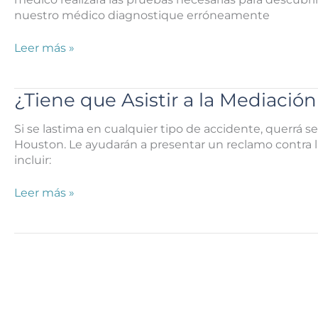
Lastima
nuestro médico diagnostique erróneamente
en
su
¿A
Leer más »
Propiedad?
Quién
Demanda
si
¿Tiene que Asistir a la Mediació
su
Médico
Si se lastima en cualquier tipo de accidente, querrá 
No
Houston. Le ayudarán a presentar un reclamo contra l
Diagnostica
incluir:
Su
Cáncer?
¿Tiene
Leer más »
que
Asistir
a
la
Mediación
para
su
Caso