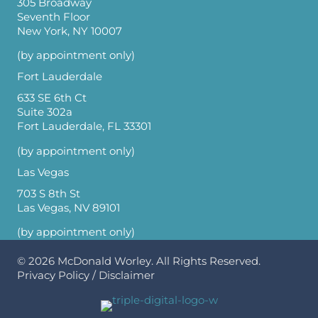
305 Broadway
Seventh Floor
New York, NY 10007
(by appointment only)
Fort Lauderdale
633 SE 6th Ct
Suite 302a
Fort Lauderdale, FL 33301
(by appointment only)
Las Vegas
703 S 8th St
Las Vegas, NV 89101
(by appointment only)
© 2026
McDonald Worley
. All Rights Reserved.
Privacy Policy
/
Disclaimer