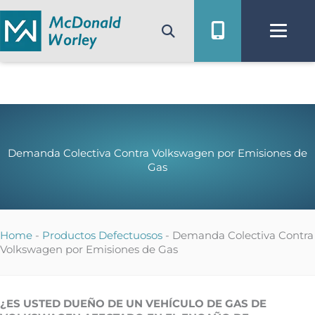
Ir
al
contenido
Demanda Colectiva Contra Volkswagen por Emisiones de
Gas
Home
-
Productos Defectuosos
-
Demanda Colectiva Contra
Volkswagen por Emisiones de Gas
¿ES USTED DUEÑO DE UN VEHÍCULO DE GAS DE