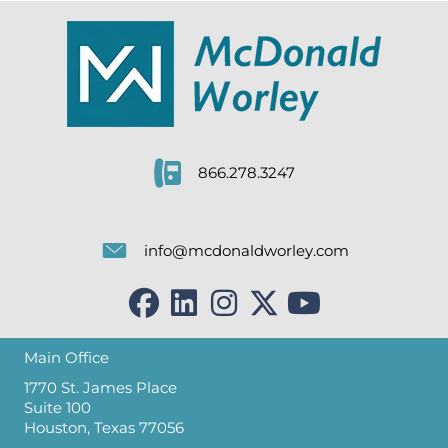
866.278.3247
info@mcdonaldworley.com
Main Office
1770 St. James Place
Suite 100
Houston, Texas 77056