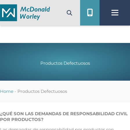
Ir
al
contenido
Productos Defectuosos
Home
-
Productos Defectuosos
¿QUÉ SON LAS DEMANDAS DE RESPONSABILIDAD CIVIL
POR PRODUCTOS?
Las demandas de responsabilidad por productos son