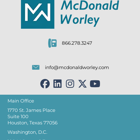
866.278.3247
info@mcdonaldworley.com
Main Office
1770 St. James Place
Suite 100
Houston, Texas 77056
Washington, D.C.