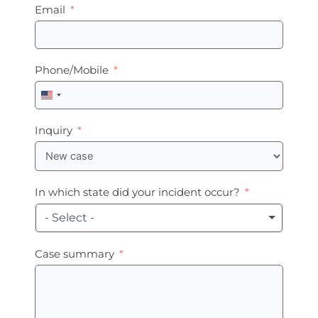
Email
Phone/Mobile
United
States
+1
Inquiry
In which state did your incident occur?
- Select -
Case summary