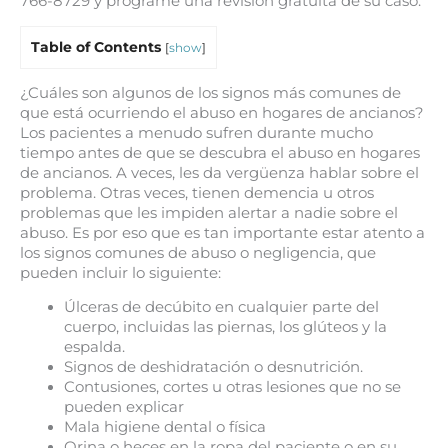
766-8729 y programe una revisión gratuita de su caso.
Table of Contents
[
show
]
¿Cuáles son algunos de los signos más comunes de
que está ocurriendo el abuso en hogares de ancianos?
Los pacientes a menudo sufren durante mucho
tiempo antes de que se descubra el abuso en hogares
de ancianos. A veces, les da vergüenza hablar sobre el
problema. Otras veces, tienen demencia u otros
problemas que les impiden alertar a nadie sobre el
abuso. Es por eso que es tan importante estar atento a
los signos comunes de abuso o negligencia, que
pueden incluir lo siguiente:
Úlceras de decúbito en cualquier parte del
cuerpo, incluidas las piernas, los glúteos y la
espalda.
Signos de deshidratación o desnutrición.
Contusiones, cortes u otras lesiones que no se
pueden explicar
Mala higiene dental o física
Orina o heces en la ropa del paciente o en su