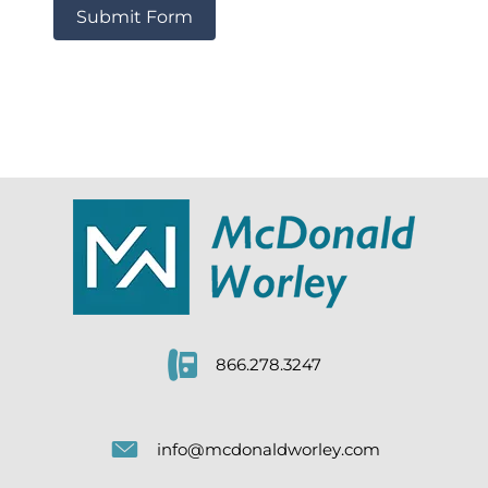
Submit Form
866.278.3247
info@mcdonaldworley.com