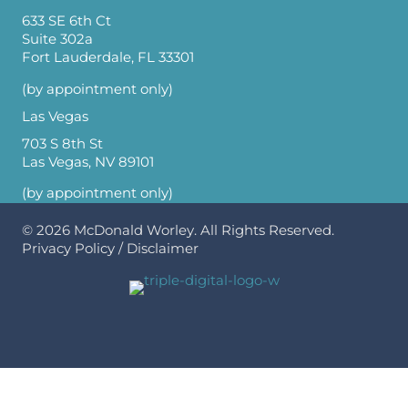
633 SE 6th Ct
Suite 302a
Fort Lauderdale, FL 33301
(by appointment only)
Las Vegas
703 S 8th St
Las Vegas, NV 89101
(by appointment only)
© 2026
McDonald Worley
. All Rights Reserved.
Privacy Policy
/
Disclaimer
BannerText_Seraphinite Accelerator
Turns on site high speed to be attractive for people and search engines.