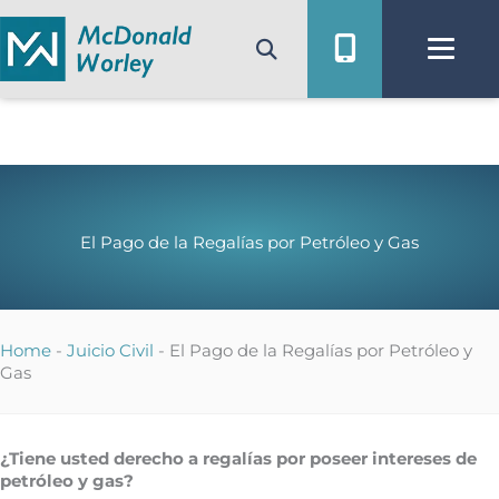
Ir
al
contenido
El Pago de la Regalías por Petróleo y Gas
Home
-
Juicio Civil
-
El Pago de la Regalías por Petróleo y
Gas
¿Tiene usted derecho a regalías por poseer intereses de
petróleo y gas?