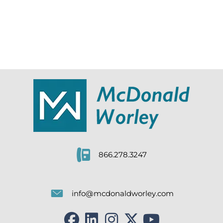
866.278.3247
info@mcdonaldworley.com