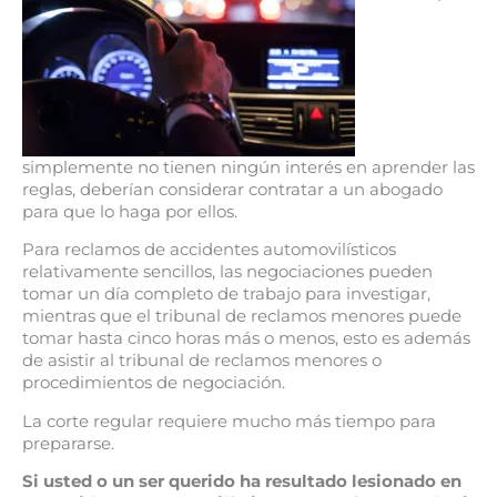
simplemente no tienen ningún interés en aprender las
reglas, deberían considerar contratar a un abogado
para que lo haga por ellos.
Para reclamos de accidentes automovilísticos
relativamente sencillos, las negociaciones pueden
tomar un día completo de trabajo para investigar,
mientras que el tribunal de reclamos menores puede
tomar hasta cinco horas más o menos, esto es además
de asistir al tribunal de reclamos menores o
procedimientos de negociación.
La corte regular requiere mucho más tiempo para
prepararse.
Si usted o un ser querido ha resultado lesionado en