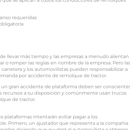
es que se aplican a todos los conductores de remolques
canso requeridas
obligatoria
ede llevar más tiempo y las empresas a menudo alientan
ar o romper las reglas en nombre de la empresa. Pero la
a carretera y los automovilistas pueden responsabilizar a
demanda por accidente de remolque de tractor.
n un gran accidente de plataforma deben ser consciente
s recursos a su disposición y comúnmente usan trucos
que de tractor.
plataformas intentarán evitar pagar a los
ble. Primero, un ajustador que representa a la compañía
sionados diciendo que ayudará al automovilista a obtener