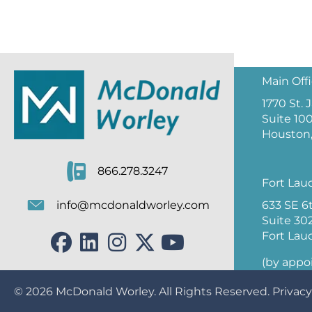
Main Off
1770 St.
Suite 10
Houston,
866.278.3247
Fort Lau
633 SE 6
info@mcdonaldworley.com
Suite 30
Fort Lau
(by appo
© 2026
McDonald Worley
. All Rights Reserved.
Privacy