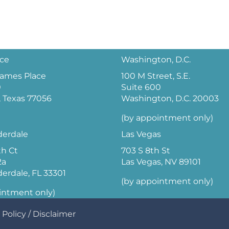
ice
Washington, D.C.
 James Place
100 M Street, S.E.
0
Suite 600
 Texas 77056
Washington, D.C. 20003
(by appointment only)
derdale
Las Vegas
th Ct
703 S 8th St
2a
Las Vegas, NV 89101
derdale, FL 33301
(by appointment only)
intment only)
 Policy
/
Disclaimer