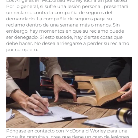
Los Ángeles en McDonald Worley lucharán por usted
Por lo general, si sufre una lesión personal, presentará
un reclamo contra la compañía de seguros del
demandado. La compañía de seguros paga su
reclamo dentro de una semana más o menos. Sin
embargo, hay momentos en que su reclamo puede
ser denegado. Si esto sucede, hay ciertas cosas que
debe hacer. No desea arriesgarse a perder su reclamo
por completo.
Póngase en contacto con McDonald Worley para una
consulta gratuita si cree que tiene un caso de lesiones