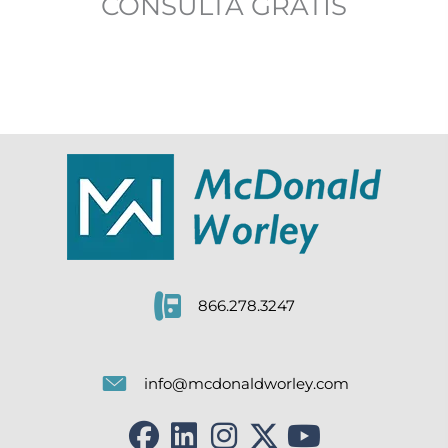
CONSULTA GRATIS
866.278.3247
info@mcdonaldworley.com