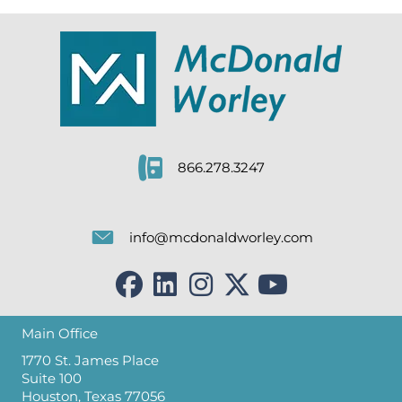
866.278.3247
info@mcdonaldworley.com
Main Office
1770 St. James Place
Suite 100
Houston, Texas 77056