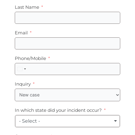
Last Name
Email
Phone/Mobile
United
States
+1
Inquiry
In which state did your incident occur?
- Select -