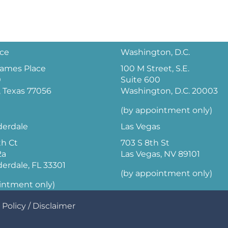
ice
Washington, D.C.
 James Place
100 M Street, S.E.
0
Suite 600
 Texas 77056
Washington, D.C. 20003
(by appointment only)
derdale
Las Vegas
th Ct
703 S 8th St
2a
Las Vegas, NV 89101
derdale, FL 33301
(by appointment only)
intment only)
 Policy
/
Disclaimer