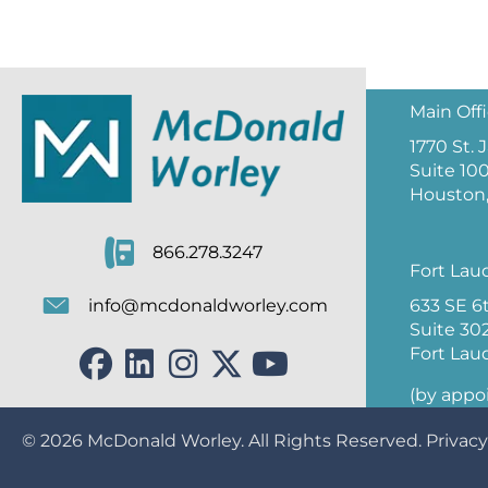
Main Off
1770 St.
Suite 10
Houston,
866.278.3247
Fort Lau
633 SE 6
info@mcdonaldworley.com
Suite 30
Fort Lau
(by appo
© 2026
McDonald Worley
. All Rights Reserved.
Privacy