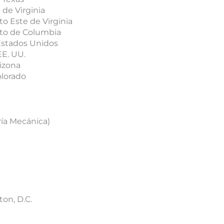
 de Virginia
to Este de Virginia
rito de Columbia
 Estados Unidos
EE. UU.
rizona
olorado
ría Mecánica)
on, D.C.