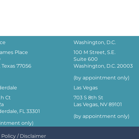
ice
Washington, D.C.
 James Place
100 M Street, S.E.
0
Suite 600
 Texas 77056
Washington, D.C. 20003
(by appointment only)
derdale
Las Vegas
th Ct
703 S 8th St
2a
Las Vegas, NV 89101
derdale, FL 33301
(by appointment only)
intment only)
 Policy
/
Disclaimer