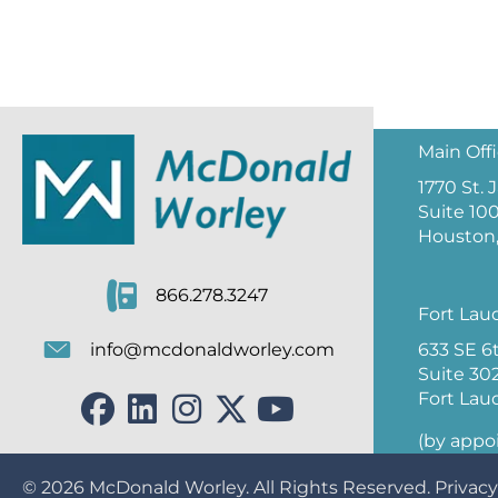
Main Off
1770 St.
Suite 10
Houston,
866.278.3247
Fort Lau
633 SE 6
info@mcdonaldworley.com
Suite 30
Fort Lau
(by appo
© 2026
McDonald Worley
. All Rights Reserved.
Privacy