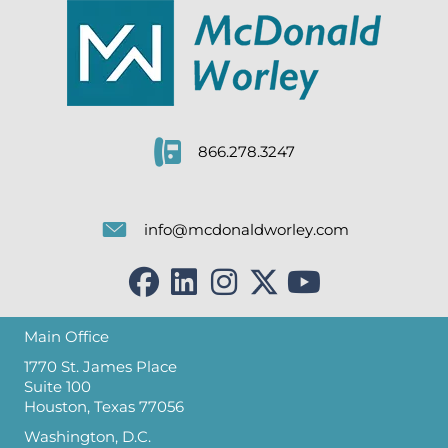
866.278.3247
info@mcdonaldworley.com
Main Office
1770 St. James Place
Suite 100
Houston, Texas 77056
Washington, D.C.