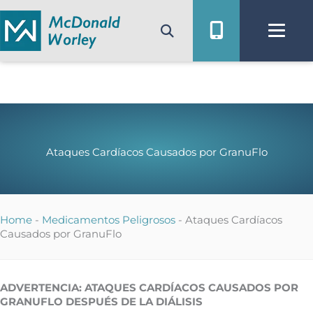
Ir
al
contenido
Ataques Cardíacos Causados por GranuFlo
Home
-
Medicamentos Peligrosos
-
Ataques Cardíacos
Causados por GranuFlo
ADVERTENCIA: ATAQUES CARDÍACOS CAUSADOS POR
GRANUFLO DESPUÉS DE LA DIÁLISIS