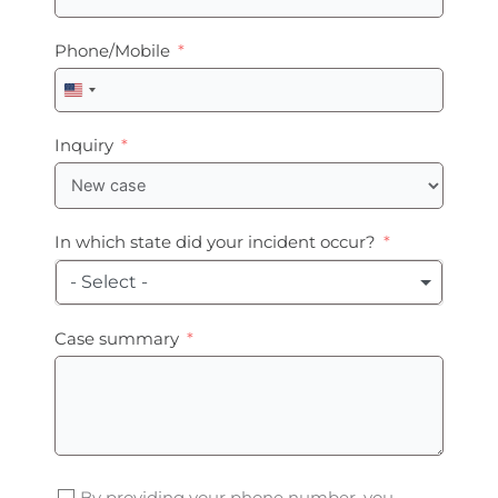
Phone/Mobile
United
States
+1
Inquiry
In which state did your incident occur?
- Select -
Case summary