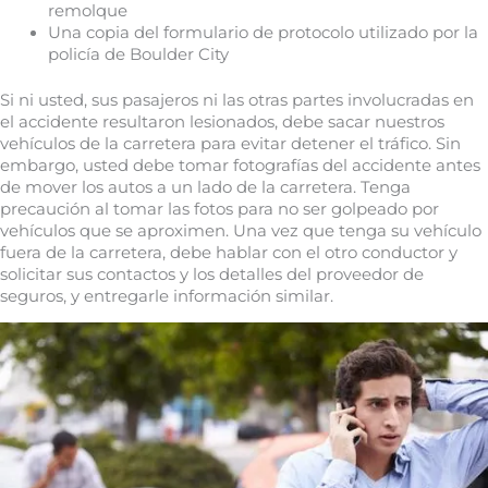
remolque
Una copia del formulario de protocolo utilizado por la
policía de Boulder City
Si ni usted, sus pasajeros ni las otras partes involucradas en
el accidente resultaron lesionados, debe sacar nuestros
vehículos de la carretera para evitar detener el tráfico. Sin
embargo, usted debe tomar fotografías del accidente antes
de mover los autos a un lado de la carretera. Tenga
precaución al tomar las fotos para no ser golpeado por
vehículos que se aproximen. Una vez que tenga su vehículo
fuera de la carretera, debe hablar con el otro conductor y
solicitar sus contactos y los detalles del proveedor de
seguros, y entregarle información similar.