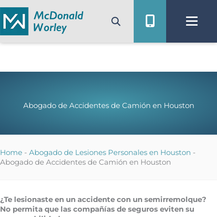
Ir
al
contenido
Abogado de Accidentes de Camión en Houston
Home
-
Abogado de Lesiones Personales en Houston
-
Abogado de Accidentes de Camión en Houston
¿Te lesionaste en un accidente con un semirremolque?
No permita que las compañías de seguros eviten su