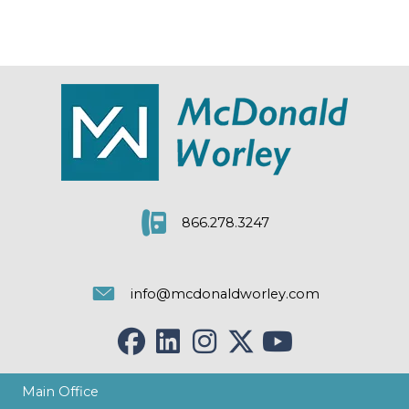
866.278.3247
info@mcdonaldworley.com
Main Office