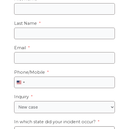
Last Name
Email
Phone/Mobile
United
States
+1
Inquiry
In which state did your incident occur?