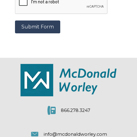
Submit Form
866.278.3247
info@mcdonaldworley.com